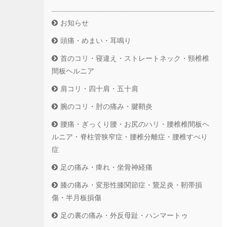
お知らせ
頭痛・めまい・耳鳴り
首のコリ・寝違え・ストレートネック・頸椎椎
間板ヘルニア
肩コリ・四十肩・五十肩
腕のコリ・肘の痛み・腱鞘炎
腰痛・ぎっくり腰・お尻のハリ・腰椎椎間板ヘ
ルニア・脊柱管狭窄症・腰椎分離症・腰椎すべり
症
足の痛み・痺れ・坐骨神経痛
膝の痛み・変形性膝関節症・鵞足炎・靭帯損
傷・半月板損傷
足の裏の痛み・外反母趾・ハンマートゥ