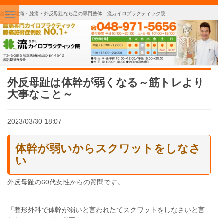
越谷で腰痛・膝痛・外反母趾なら足の専門整体 流カイロプラクティック院
外反母趾は体幹が弱くなる～筋トレより
大事なこと～
2023/03/30 18:07
体幹が弱いからスクワットをしなさ
い
外反母趾の60代女性からの質問です。
「整形外科で体幹が弱いと言われたてスクワットをしなさいと言