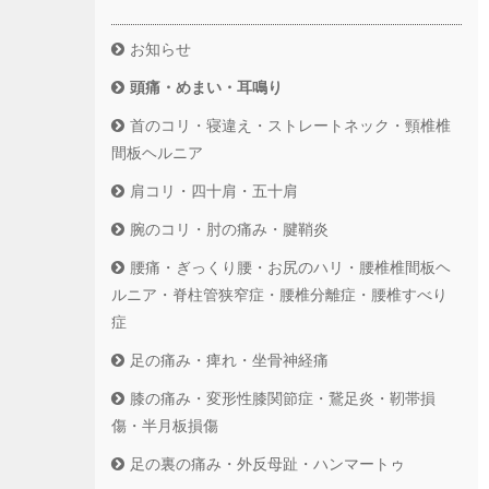
お知らせ
頭痛・めまい・耳鳴り
首のコリ・寝違え・ストレートネック・頸椎椎
間板ヘルニア
肩コリ・四十肩・五十肩
腕のコリ・肘の痛み・腱鞘炎
腰痛・ぎっくり腰・お尻のハリ・腰椎椎間板ヘ
ルニア・脊柱管狭窄症・腰椎分離症・腰椎すべり
症
足の痛み・痺れ・坐骨神経痛
膝の痛み・変形性膝関節症・鵞足炎・靭帯損
傷・半月板損傷
足の裏の痛み・外反母趾・ハンマートゥ